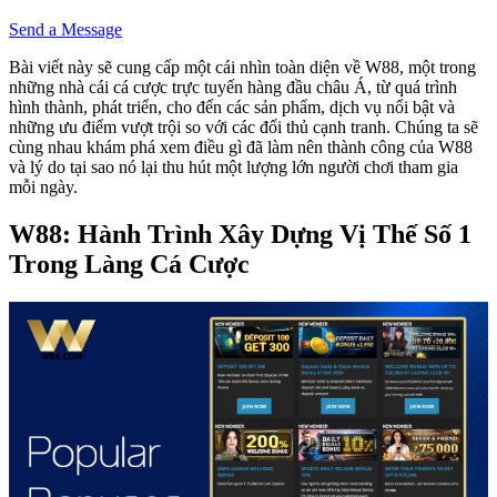
Send a Message
Bài viết này sẽ cung cấp một cái nhìn toàn diện về W88, một trong
những nhà cái cá cược trực tuyến hàng đầu châu Á, từ quá trình
hình thành, phát triển, cho đến các sản phẩm, dịch vụ nổi bật và
những ưu điểm vượt trội so với các đối thủ cạnh tranh. Chúng ta sẽ
cùng nhau khám phá xem điều gì đã làm nên thành công của W88
và lý do tại sao nó lại thu hút một lượng lớn người chơi tham gia
mỗi ngày.
W88: Hành Trình Xây Dựng Vị Thế Số 1
Trong Làng Cá Cược