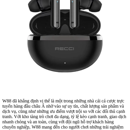
W88 đã khẳng định vị thế là một trong những nhà cái cá cược trực
tuyến hàng đầu châu Á nhờ vào sự uy tín, chất lượng sản phẩm và
dịch vụ, cũng như những ưu điểm vượt trội so với các đối thủ cạnh
tranh. Với kho tàng trò chơi đa dạng, tỷ lệ kèo cạnh tranh, giao dịch
nhanh chóng và an toàn, cùng với đội ngũ hỗ trợ khách hàng
chuyên nghiệp, W88 mang đến cho người chơi những trải nghiệm