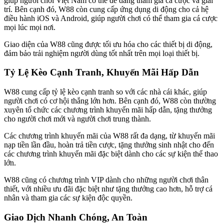
giúp người chơi Việt Nam có thể dễ dàng tham gia cá cược và giải
trí. Bên cạnh đó, W88 còn cung cấp ứng dụng di động cho cả hệ
điều hành iOS và Android, giúp người chơi có thể tham gia cá cược
mọi lúc mọi nơi.
Giao diện của W88 cũng được tối ưu hóa cho các thiết bị di động,
đảm bảo trải nghiệm người dùng tốt nhất trên mọi loại thiết bị.
Tỷ Lệ Kèo Cạnh Tranh, Khuyến Mãi Hấp Dẫn
W88 cung cấp tỷ lệ kèo cạnh tranh so với các nhà cái khác, giúp
người chơi có cơ hội thắng lớn hơn. Bên cạnh đó, W88 còn thường
xuyên tổ chức các chương trình khuyến mãi hấp dẫn, tặng thưởng
cho người chơi mới và người chơi trung thành.
Các chương trình khuyến mãi của W88 rất đa dạng, từ khuyến mãi
nạp tiền lần đầu, hoàn trả tiền cược, tặng thưởng sinh nhật cho đến
các chương trình khuyến mãi đặc biệt dành cho các sự kiện thể thao
lớn.
W88 cũng có chương trình VIP dành cho những người chơi thân
thiết, với nhiều ưu đãi đặc biệt như tặng thưởng cao hơn, hỗ trợ cá
nhân và tham gia các sự kiện độc quyền.
Giao Dịch Nhanh Chóng, An Toàn