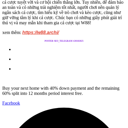
cá cược tuyệt vời và cơ hội chiến thắng lớn. Tuy nhiên, để đảm bảo
an toàn và có những trải nghiệm tốt nhất, người chơi nên quản lý
ngân sách cá cược, tìm hiểu kỹ về trò chơi và kèo cược, cũng như
giữ vững tâm lý khi cá cược. Chúc bạn có những giây phút giải trí
thú vị và may mắn khi tham gia cá cược tại W88!
xem thêm:
https://w88.archi/
POSTER SEO_TELEGRAM #20102025
Buy your next home with 40% down payment and the remaining
60% split into 12 months period interest free.
Facebook