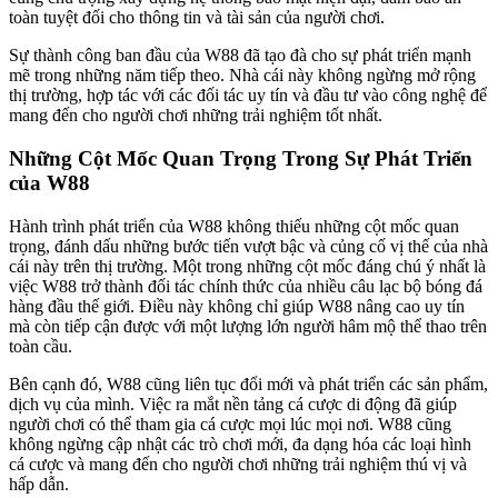
toàn tuyệt đối cho thông tin và tài sản của người chơi.
Sự thành công ban đầu của W88 đã tạo đà cho sự phát triển mạnh
mẽ trong những năm tiếp theo. Nhà cái này không ngừng mở rộng
thị trường, hợp tác với các đối tác uy tín và đầu tư vào công nghệ để
mang đến cho người chơi những trải nghiệm tốt nhất.
Những Cột Mốc Quan Trọng Trong Sự Phát Triển
của W88
Hành trình phát triển của W88 không thiếu những cột mốc quan
trọng, đánh dấu những bước tiến vượt bậc và củng cố vị thế của nhà
cái này trên thị trường. Một trong những cột mốc đáng chú ý nhất là
việc W88 trở thành đối tác chính thức của nhiều câu lạc bộ bóng đá
hàng đầu thế giới. Điều này không chỉ giúp W88 nâng cao uy tín
mà còn tiếp cận được với một lượng lớn người hâm mộ thể thao trên
toàn cầu.
Bên cạnh đó, W88 cũng liên tục đổi mới và phát triển các sản phẩm,
dịch vụ của mình. Việc ra mắt nền tảng cá cược di động đã giúp
người chơi có thể tham gia cá cược mọi lúc mọi nơi. W88 cũng
không ngừng cập nhật các trò chơi mới, đa dạng hóa các loại hình
cá cược và mang đến cho người chơi những trải nghiệm thú vị và
hấp dẫn.