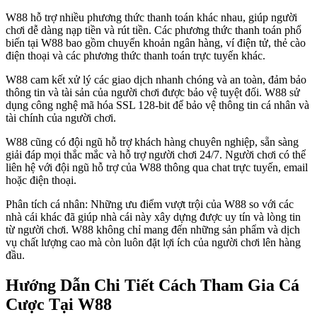
W88 hỗ trợ nhiều phương thức thanh toán khác nhau, giúp người
chơi dễ dàng nạp tiền và rút tiền. Các phương thức thanh toán phổ
biến tại W88 bao gồm chuyển khoản ngân hàng, ví điện tử, thẻ cào
điện thoại và các phương thức thanh toán trực tuyến khác.
W88 cam kết xử lý các giao dịch nhanh chóng và an toàn, đảm bảo
thông tin và tài sản của người chơi được bảo vệ tuyệt đối. W88 sử
dụng công nghệ mã hóa SSL 128-bit để bảo vệ thông tin cá nhân và
tài chính của người chơi.
W88 cũng có đội ngũ hỗ trợ khách hàng chuyên nghiệp, sẵn sàng
giải đáp mọi thắc mắc và hỗ trợ người chơi 24/7. Người chơi có thể
liên hệ với đội ngũ hỗ trợ của W88 thông qua chat trực tuyến, email
hoặc điện thoại.
Phân tích cá nhân: Những ưu điểm vượt trội của W88 so với các
nhà cái khác đã giúp nhà cái này xây dựng được uy tín và lòng tin
từ người chơi. W88 không chỉ mang đến những sản phẩm và dịch
vụ chất lượng cao mà còn luôn đặt lợi ích của người chơi lên hàng
đầu.
Hướng Dẫn Chi Tiết Cách Tham Gia Cá
Cược Tại W88