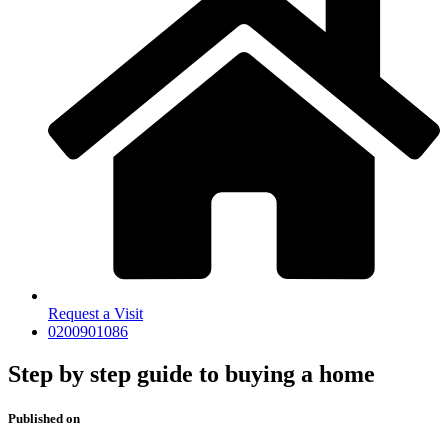
Request a Visit
0200901086
Step by step guide to buying a home
Published on