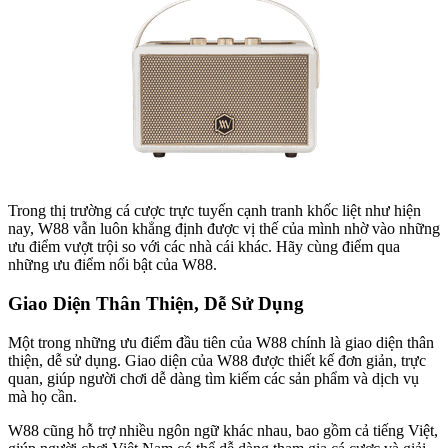
Trong thị trường cá cược trực tuyến cạnh tranh khốc liệt như hiện
nay, W88 vẫn luôn khẳng định được vị thế của mình nhờ vào những
ưu điểm vượt trội so với các nhà cái khác. Hãy cùng điểm qua
những ưu điểm nổi bật của W88.
Giao Diện Thân Thiện, Dễ Sử Dụng
Một trong những ưu điểm đầu tiên của W88 chính là giao diện thân
thiện, dễ sử dụng. Giao diện của W88 được thiết kế đơn giản, trực
quan, giúp người chơi dễ dàng tìm kiếm các sản phẩm và dịch vụ
mà họ cần.
W88 cũng hỗ trợ nhiều ngôn ngữ khác nhau, bao gồm cả tiếng Việt,