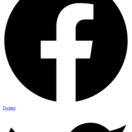
Twitter