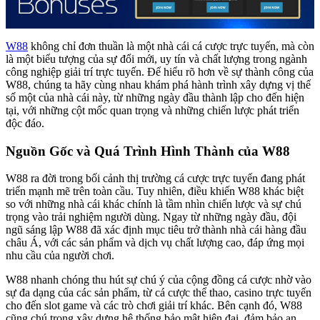
W88
không chỉ đơn thuần là một nhà cái cá cược trực tuyến, mà còn
là một biểu tượng của sự đổi mới, uy tín và chất lượng trong ngành
công nghiệp giải trí trực tuyến. Để hiểu rõ hơn về sự thành công của
W88, chúng ta hãy cùng nhau khám phá hành trình xây dựng vị thế
số một của nhà cái này, từ những ngày đầu thành lập cho đến hiện
tại, với những cột mốc quan trọng và những chiến lược phát triển
độc đáo.
Nguồn Gốc và Quá Trình Hình Thành của W88
W88 ra đời trong bối cảnh thị trường cá cược trực tuyến đang phát
triển mạnh mẽ trên toàn cầu. Tuy nhiên, điều khiến W88 khác biệt
so với những nhà cái khác chính là tầm nhìn chiến lược và sự chú
trọng vào trải nghiệm người dùng. Ngay từ những ngày đầu, đội
ngũ sáng lập W88 đã xác định mục tiêu trở thành nhà cái hàng đầu
châu Á, với các sản phẩm và dịch vụ chất lượng cao, đáp ứng mọi
nhu cầu của người chơi.
W88 nhanh chóng thu hút sự chú ý của cộng đồng cá cược nhờ vào
sự đa dạng của các sản phẩm, từ cá cược thể thao, casino trực tuyến
cho đến slot game và các trò chơi giải trí khác. Bên cạnh đó, W88
cũng chú trọng xây dựng hệ thống bảo mật hiện đại, đảm bảo an