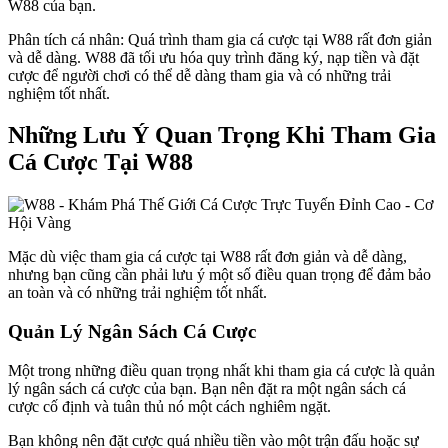
W88 của bạn.
Phân tích cá nhân: Quá trình tham gia cá cược tại W88 rất đơn giản
và dễ dàng. W88 đã tối ưu hóa quy trình đăng ký, nạp tiền và đặt
cược để người chơi có thể dễ dàng tham gia và có những trải
nghiệm tốt nhất.
Những Lưu Ý Quan Trọng Khi Tham Gia
Cá Cược Tại W88
Mặc dù việc tham gia cá cược tại W88 rất đơn giản và dễ dàng,
nhưng bạn cũng cần phải lưu ý một số điều quan trọng để đảm bảo
an toàn và có những trải nghiệm tốt nhất.
Quản Lý Ngân Sách Cá Cược
Một trong những điều quan trọng nhất khi tham gia cá cược là quản
lý ngân sách cá cược của bạn. Bạn nên đặt ra một ngân sách cá
cược cố định và tuân thủ nó một cách nghiêm ngặt.
Bạn không nên đặt cược quá nhiều tiền vào một trận đấu hoặc sự