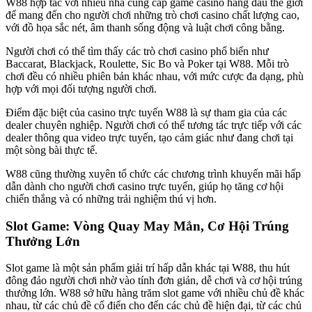
W88 hợp tác với nhiều nhà cung cấp game casino hàng đầu thế giới
để mang đến cho người chơi những trò chơi casino chất lượng cao,
với đồ họa sắc nét, âm thanh sống động và luật chơi công bằng.
Người chơi có thể tìm thấy các trò chơi casino phổ biến như
Baccarat, Blackjack, Roulette, Sic Bo và Poker tại W88. Mỗi trò
chơi đều có nhiều phiên bản khác nhau, với mức cược đa dạng, phù
hợp với mọi đối tượng người chơi.
Điểm đặc biệt của casino trực tuyến W88 là sự tham gia của các
dealer chuyên nghiệp. Người chơi có thể tương tác trực tiếp với các
dealer thông qua video trực tuyến, tạo cảm giác như đang chơi tại
một sòng bài thực tế.
W88 cũng thường xuyên tổ chức các chương trình khuyến mãi hấp
dẫn dành cho người chơi casino trực tuyến, giúp họ tăng cơ hội
chiến thắng và có những trải nghiệm thú vị hơn.
Slot Game: Vòng Quay May Mắn, Cơ Hội Trúng
Thưởng Lớn
Slot game là một sản phẩm giải trí hấp dẫn khác tại W88, thu hút
đông đảo người chơi nhờ vào tính đơn giản, dễ chơi và cơ hội trúng
thưởng lớn. W88 sở hữu hàng trăm slot game với nhiều chủ đề khác
nhau, từ các chủ đề cổ điển cho đến các chủ đề hiện đại, từ các chủ