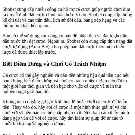
Sbobet cung cấp nhiều công cụ hỗ trợ cá cược giúp người chơi đưa
ra quyết định đặt cược chính xác hơn. Ví dụ, Sbobet cung cấp thống
kê chi tiết về các trận đấu, lịch sử đối đầu, bảng xếp hạng và các
thông tin khác liên quan.
Bạn có thể sử dụng các công cụ này để phân tích và đánh giá trận
đấu trước khi đặt cược. Ngoài ra, Sbobet còn cung cấp tính năng đặt
cược tự động (Auto Bet), cho phép bạn đặt cược theo một chiến
lược đã được thiết lập trước.
Biết Điểm Dừng và Chơi Có Trách Nhiệm
Cá cược có thể gây nghiện và dẫn đến những hậu quả tiêu cực nếu
bạn không biết điểm dừng và chơi có trách nhiệm. Bạn nên đặt ra
một giới hạn thời gian và tiền bạc cho việc cá cược và tuân thủ
nghiêm ngặt giới hạn đó.
Không nên cố gắng gỡ gạc khi thua lỗ hoặc chơi cá cược để kiếm
tiền. Thay vào đó, hãy coi cá cược là một hình thức giải trí và chỉ
chơi với số tiền bạn có thể chấp nhận mất. Nếu bạn cảm thấy mình
đang gặp vấn đề với cá cược, hãy tìm kiếm sự giúp đỡ từ các tổ
chức hỗ trợ người nghiện cờ bạc.