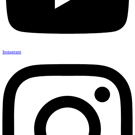
Instagram