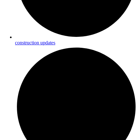
construction updates