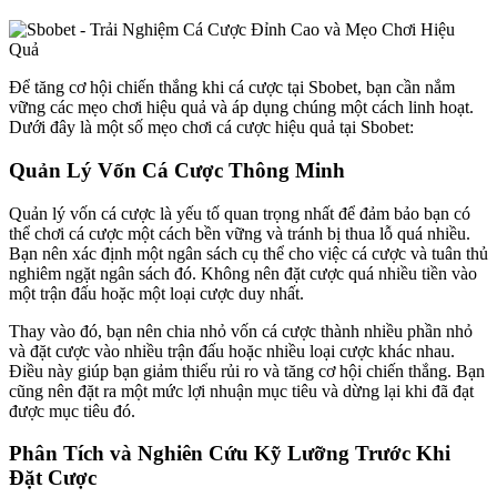
Để tăng cơ hội chiến thắng khi cá cược tại Sbobet, bạn cần nắm
vững các mẹo chơi hiệu quả và áp dụng chúng một cách linh hoạt.
Dưới đây là một số mẹo chơi cá cược hiệu quả tại Sbobet:
Quản Lý Vốn Cá Cược Thông Minh
Quản lý vốn cá cược là yếu tố quan trọng nhất để đảm bảo bạn có
thể chơi cá cược một cách bền vững và tránh bị thua lỗ quá nhiều.
Bạn nên xác định một ngân sách cụ thể cho việc cá cược và tuân thủ
nghiêm ngặt ngân sách đó. Không nên đặt cược quá nhiều tiền vào
một trận đấu hoặc một loại cược duy nhất.
Thay vào đó, bạn nên chia nhỏ vốn cá cược thành nhiều phần nhỏ
và đặt cược vào nhiều trận đấu hoặc nhiều loại cược khác nhau.
Điều này giúp bạn giảm thiểu rủi ro và tăng cơ hội chiến thắng. Bạn
cũng nên đặt ra một mức lợi nhuận mục tiêu và dừng lại khi đã đạt
được mục tiêu đó.
Phân Tích và Nghiên Cứu Kỹ Lưỡng Trước Khi
Đặt Cược