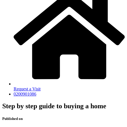
Request a Visit
0200901086
Step by step guide to buying a home
Published on