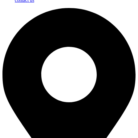
contact us