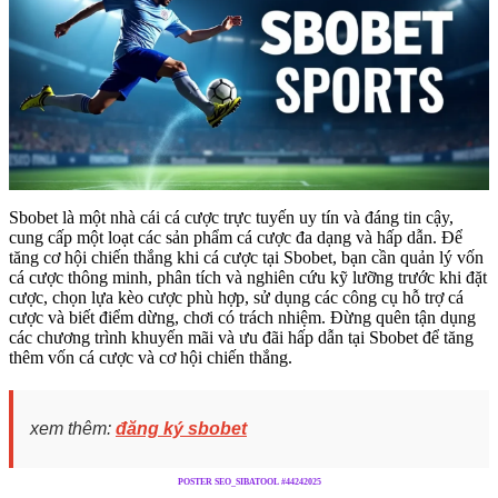
Sbobet là một nhà cái cá cược trực tuyến uy tín và đáng tin cậy,
cung cấp một loạt các sản phẩm cá cược đa dạng và hấp dẫn. Để
tăng cơ hội chiến thắng khi cá cược tại Sbobet, bạn cần quản lý vốn
cá cược thông minh, phân tích và nghiên cứu kỹ lưỡng trước khi đặt
cược, chọn lựa kèo cược phù hợp, sử dụng các công cụ hỗ trợ cá
cược và biết điểm dừng, chơi có trách nhiệm. Đừng quên tận dụng
các chương trình khuyến mãi và ưu đãi hấp dẫn tại Sbobet để tăng
thêm vốn cá cược và cơ hội chiến thắng.
xem thêm:
đăng ký sbobet
POSTER SEO_SIBATOOL #44242025