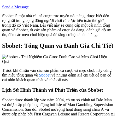
Send a Message
Sbobet là một nhà cái cá cược trực tuyến nổi tiếng, được biết đến
rộng rãi trong cộng đồng người chơi cá cược trên toàn thế giới,
trong đó có Việt Nam. Bài viết này sẽ cung cấp một cái nhìn tổng
quan về Sbobet, từ các sản phẩm cá cược đa dạng, đánh giá độ uy
tín, đến các mẹo chơi hiệu quả để tăng cơ hội chiến thắng.
Sbobet: Tổng Quan và Đánh Giá Chi Tiết
Trước khi đi sâu vào các sản phẩm cá cược và mẹo chơi, hãy cùng
tìm hiểu tổng quan về
Sbobet
và những đánh giá chi tiết để bạn có
cái nhìn khách quan nhất về nhà cái này.
Lịch Sử Hình Thành và Phát Triển của Sbobet
Sbobet được thành lập vào năm 2004, có trụ sở chính tại Đảo Man
và được cấp phép hoạt động bởi Isle of Man Gambling Supervision
Commission. Sau đó, Sbobet mở rộng hoạt động sang châu Á và
được cấp phép bởi First Cagayan Leisure and Resort Corporation tại