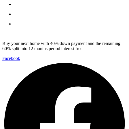
Buy your next home with 40% down payment and the remaining
60% split into 12 months period interest free.
Facebook