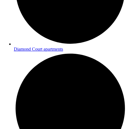
Diamond Court apartments