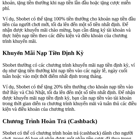
khoản, tặng tiền thưởng khi nạp tiền lần đầu hoặc tặng cược miễn
phí.
Ví dụ, Sbobet có thể tặng 100% tiền thưởng cho khoản nạp tiền đầu
tiên của người chơi mới, tối đa lên đến một số tiền nhất định. Để
nhận được khuyến mãi chào mừng, bạn cần đăng ký tài khoản và
thực hiện nạp tiền theo các điều kiện và điều khoản của chương
trình khuyến mãi.
Khuyến Mãi Nạp Tiền Định Kỳ
Sbobet thường có các chương trình khuyến mãi nạp tiền định kỳ, ví
dụ như tặng tiền thưởng khi nạp tiền vào các ngày lễ, ngày cuối
tuần hoặc vào một thời điểm nhất định trong tháng.
Ví dụ, Sbobet có thể tặng 20% tiền thưởng cho khoản nạp tiền vào
thứ Bảy và Chủ Nhật, tối đa lên đến một số tiền nhất định. Để nhận
được khuyến mãi nạp tiền định kỳ, bạn cần nạp tiền vào tài khoản
trong thời gian diễn ra chương trình khuyến mãi và tuân thủ các điều
kiện và điều khoản của chương trình.
Chương Trình Hoàn Trả (Cashback)
Sbobet có thể có chương trình hoàn trả (cashback) dành cho người
chơi, trong đó bạn sẽ nhận được một phần tiền cược đã thua trong